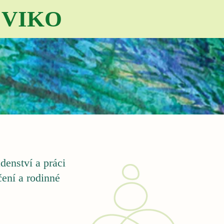
VIKO
enství a práci
čení a rodinné