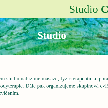
Studio
C
Studio
 studiu nabízíme masáže, fyzioterapeutické porad
bodyterapie. Dále pak organizujeme skupinová cvi
cvičením.