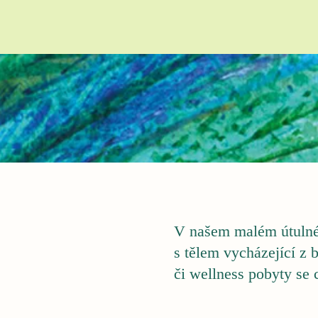
V našem malém útulném
s tělem vycházející z 
či wellness pobyty se 