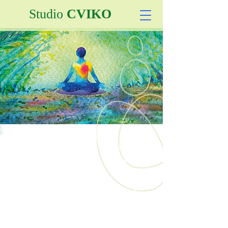
Studio
CVIKO
V našem malém útulném
studiu
pečujeme o vaše tělo i
mysl.
Nabízíme širokou škálu služeb od
masáží
a fyzioterapie po individuální
práci s tělem založenou na bodyterapii.
Pořádáme také skupinová cvičení a